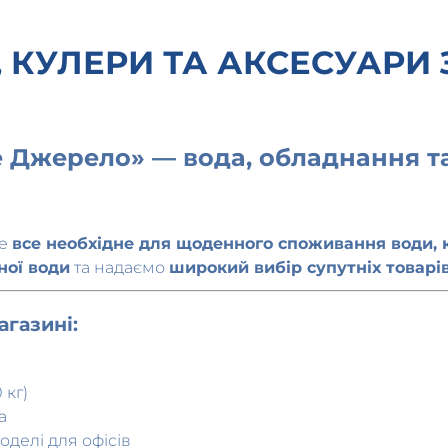
 КУЛЕРИ ТА АКСЕСУАРИ
е Джерело» — вода, обладнання та
те
все необхідне для щоденного споживання води, к
ної води
та надаємо
широкий вибір супутніх товарі
газині:
 кг)
а
делі для офісів
е для кавових зон