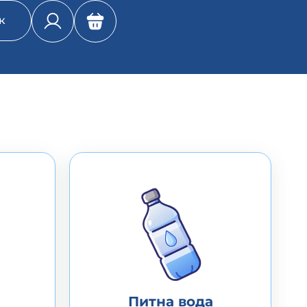
к
Питна вода