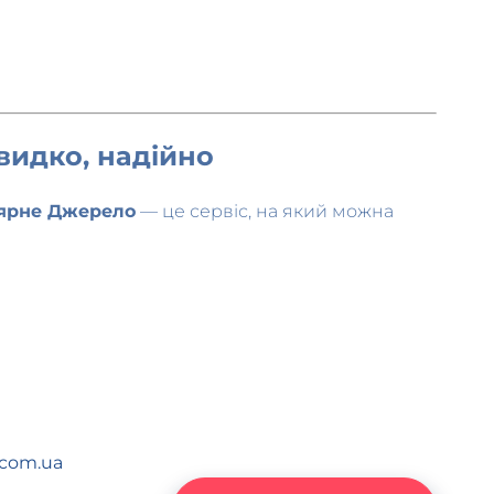
видко, надійно
ярне Джерело
— це сервіс, на який можна
.com.ua
до
20:00
.
Замовити Воду