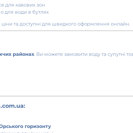
о для води в бутлях
і ціни та доступні для швидкого оформлення онлайн.
жчих районах
. Ви можете замовити воду та супутні 
.com.ua:
Юрського горизонту
клініки в одному місці
есу