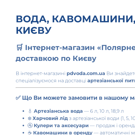
ВОДА, КАВОМАШИНИ,
КИЄВУ
🛒 Інтернет-магазин «Полярн
доставкою по Києву
В інтернет-магазині
pdvoda.com.ua
Ви знайде
спеціалізуємося на доставці
артезіанської пит
✅ Що Ви можете замовити в нашому ма
💧
Артезіанська вода
— 6 л, 10 л, 18,9 л
❄️
Харчовий лід
з артезіанської води (1, 5, 10
🚰
Кулери та аксесуари
— продаж і оренд
☕
Кавомашини в оренду
— автоматичні мо
🥤
Кава, цукор, мішалки, стаканчики
— ус