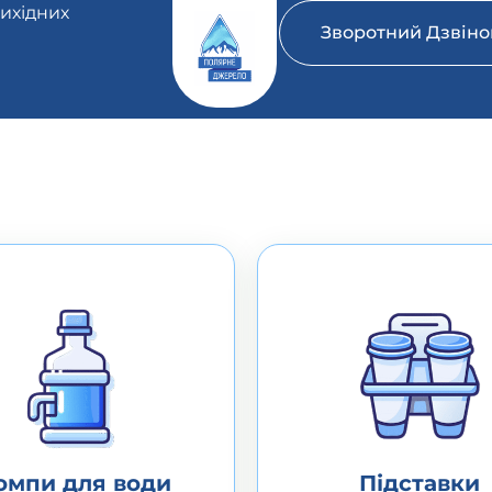
вихідних
Зворотний Дзвіно
омпи для води
Підставки