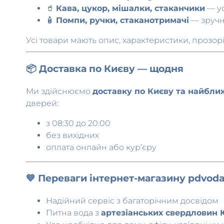
🧴
Помпи, ручки, стаканотримачі
— зручн
Усі товари мають опис, характеристики, прозор
📦 Доставка по Києву — щодня
Ми здійснюємо
доставку по Києву та найбли
дверей:
з 08:30 до 20:00
без вихідних
оплата онлайн або кур’єру
💙 Переваги інтернет-магазину pdvoda
Надійний сервіс з багаторічним досвідом
Питна вода з
артезіанських свердловин 
Усе необхідне для дому, офісу, кав’ярні чи 
Вигідні умови для постійних клієнтів і бізн