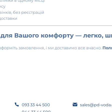
нків, без реєстрацій
доставки
и для Вашого комфорту — легко, ш
оформіть замовлення, і ми доставимо все вчасно.
Пол
093 33 44 500
sales@pd-voda
044 33 44 500
Щодня з
08:30
099 33 44 500
Без вихідних