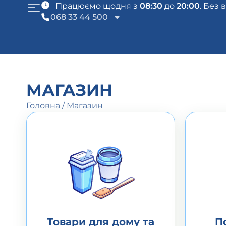
Працюємо щодня з
08:30
до
20:00
. Без 
068 33 44 500
МАГАЗИН
Головна
/
Магазин
Товари для дому та
П
офісу