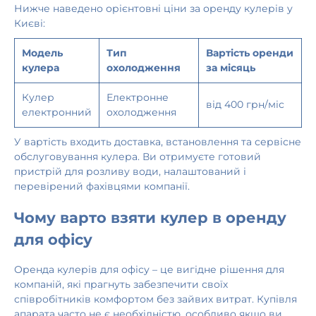
Нижче наведено орієнтовні ціни за оренду кулерів у
Києві:
Модель
Тип
Вартість оренди
кулера
охолодження
за місяць
Кулер
Електронне
від 400 грн/міс
електронний
охолодження
У вартість входить доставка, встановлення та сервісне
обслуговування кулера. Ви отримуєте готовий
пристрій для розливу води, налаштований і
перевірений фахівцями компанії.
Чому варто взяти кулер в оренду
для офісу
Оренда кулерів для офісу – це вигідне рішення для
компаній, які прагнуть забезпечити своїх
співробітників комфортом без зайвих витрат. Купівля
апарата часто не є необхідністю, особливо якщо ви