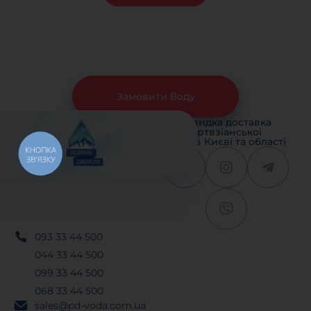
Замовити Воду
Швидка доставка
артезіанської
води в Києві та області
КНОПКА
ЗВ'ЯЗКУ
093 33 44 500
044 33 44 500
099 33 44 500
068 33 44 500
sales@pd-voda.com.ua