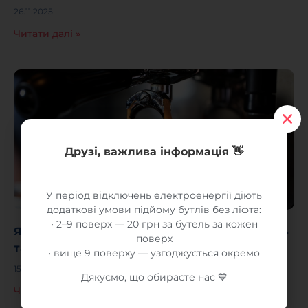
26.11.2025
Читати далі »
Друзі, важлива інформація 👋
У період відключень електроенергії діють
додаткові умови підйому бутлів без ліфта:
• 2–9 поверх — 20 грн за бутель за кожен
Як кава впливає на здоров’я: все про користь
поверх
та шкоду
• вище 9 поверху — узгоджується окремо
15.11.2025
Дякуємо, що обираєте нас 💙
Читати далі »