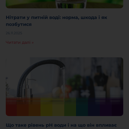
Нітрати у питній воді: норма, шкода і як
позбутися
26.11.2025
Читати далі »
Що таке рівень pH води і на що він впливає