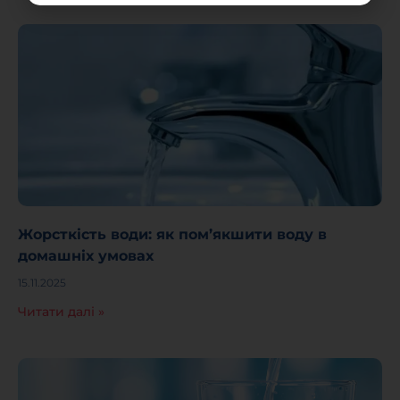
Жорсткість води: як пом’якшити воду в
домашніх умовах
15.11.2025
Читати далі »