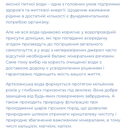
якісної питної води – одна з головних умов підтримки
здоров’я та життєвої енергії. Щоденне вживання
рідини в достатній кількості є фундаментальною
потребою організму.
Але не вся вода однаково корисна: у водопровідній
присутні домішки, які при попаданні всередину
згодом призведуть до погіршення загального
самопочуття; а у воді з неперевірених джерел часто
відсутній необхідний баланс мінеральних речовин.
Саме тому вибір на користь очищеної води з
доставкою додому є усвідомленим рішенням і
гарантовано підвищить якість вашого життя.
Артезіанська вода формується протягом мільйонів
років у глибоких горизонтах під землею. Вона добре
захищена від будь-яких поверхневих забруднень. А
також проходить природну фільтрацію при
проходженні шарів гірських порід, що дозволяє
природним шляхом отримати кришталеву чистоту і
природне збагачення важливими мінералами, в тому
числі кальцієм, магнієм, калієм.