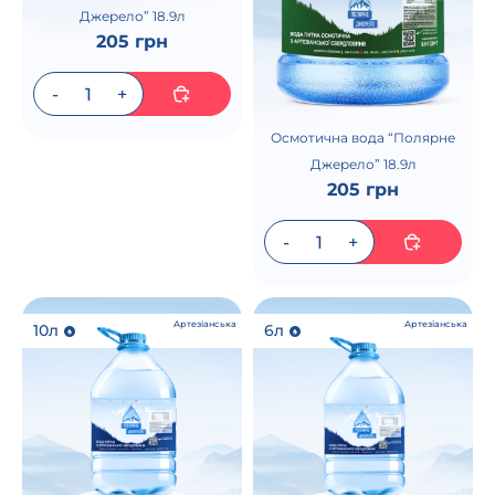
Джерело” 18.9л
205 грн
Осмотична вода “Полярне
Джерело” 18.9л
205 грн
Артезіанська
Артезіанська
10л
6л