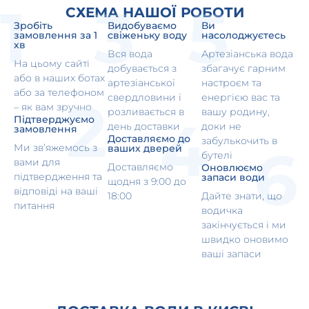
СХЕМА НАШОЇ РОБОТИ
Зробіть
Видобуваємо
Ви
замовлення за 1
свіженьку воду
насолоджуєтесь
хв
Вся вода
Артезіанська вода
На цьому сайті
добувається з
збагачує гарним
або в наших ботах
артезіанської
настроєм та
або за телефоном
свердловини і
енергією вас та
– як вам зручно
розливається в
вашу родину,
Підтверджуємо
день доставки
доки не
замовлення
Доставляємо до
забулькочить в
Ми зв’яжемось з
ваших дверей
бутелі
вами для
Доставляємо
Оновлюємо
підтвердження та
запаси води
щодня з 9:00 до
відповіді на ваші
18:00
Дайте знати, що
питання
водичка
закінчується і ми
швидко оновимо
ваші запаси