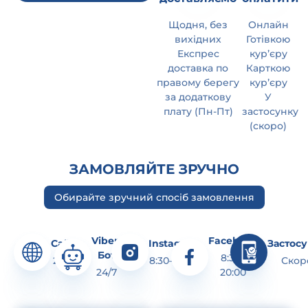
Щодня, без
Онлайн
вихідних
Готівкою
Експрес
курʼєру
доставка по
Карткою
правому берегу
курʼєру
за додаткову
У
плату (Пн-Пт)
застосунку
(скоро)
ЗАМОВЛЯЙТЕ ЗРУЧНО
Обирайте зручний спосіб замовлення
Viber-
Facebook
Сайт
Instagram
Застос
Бот
8:30–
24/7
8:30–20:00
Скор
24/7
20:00