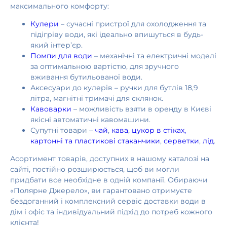
максимального комфорту:
Кулери
– сучасні пристрої для охолодження та
підігріву води, які ідеально впишуться в будь-
який інтер’єр.
Помпи для води
– механічні та електричні моделі
за оптимальною вартістю, для зручного
вживання бутильованої води.
Аксесуари до кулерів – ручки для бутлів 18,9
літра, магнітні тримачі для склянок.
Кавоварки
– можливість взяти в оренду в Києві
якісні автоматичні кавомашини.
Супутні товари –
чай
,
кава
,
цукор в стіках,
картонні та пластикові стаканчики
,
серветки
,
лід
.
Асортимент товарів, доступних в нашому каталозі на
сайті, постійно розширюється, щоб ви могли
придбати все необхідне в одній компанії. Обираючи
«Полярне Джерело», ви гарантовано отримуєте
бездоганний і комплексний сервіс доставки води в
дім і офіс та індивідуальний підхід до потреб кожного
клієнта!