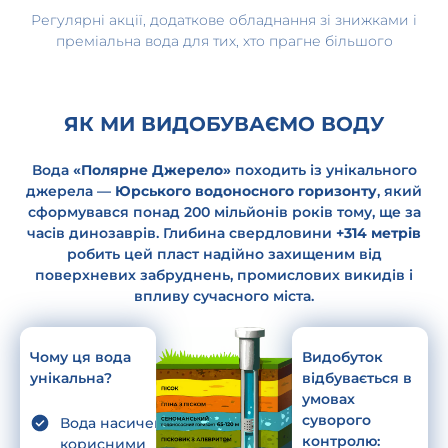
Регулярні акції, додаткове обладнання зі знижками і
преміальна вода для тих, хто прагне більшого
ЯК МИ ВИДОБУВАЄМО ВОДУ
Вода
«Полярне Джерело»
походить із унікального
джерела —
Юрського водоносного горизонту
, який
сформувався понад 200 мільйонів років тому, ще за
часів динозаврів. Глибина свердловини
+314 метрів
робить цей пласт надійно захищеним від
поверхневих забруднень, промислових викидів і
впливу сучасного міста.
Чому ця вода
Видобуток
унікальна?
відбувається в
умовах
суворого
Вода насичена
контролю:
корисними