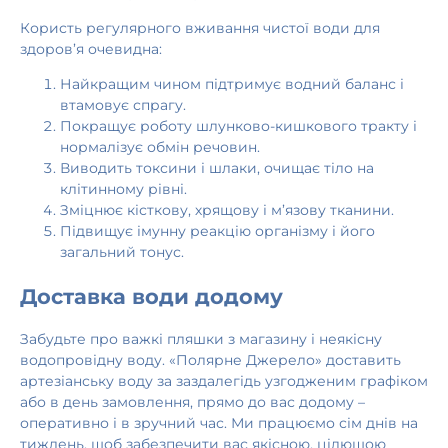
Користь регулярного вживання чистої води для
здоров’я очевидна:
Найкращим чином підтримує водний баланс і
втамовує спрагу.
Покращує роботу шлунково-кишкового тракту і
нормалізує обмін речовин.
Виводить токсини і шлаки, очищає тіло на
клітинному рівні.
Зміцнює кісткову, хрящову і м’язову тканини.
Підвищує імунну реакцію організму і його
загальний тонус.
Доставка води додому
Забудьте про важкі пляшки з магазину і неякісну
водопровідну воду. «Полярне Джерело» доставить
артезіанську воду за заздалегідь узгодженим графіком
або в день замовлення, прямо до вас додому –
оперативно і в зручний час. Ми працюємо сім днів на
тиждень, щоб забезпечити вас якісною, цілющою