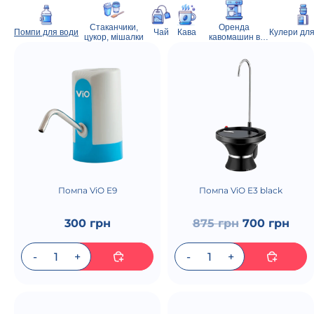
Стаканчики,
Оренда
Помпи для води
Чай
Кава
Кулери для
цукор, мішалки
кавомашин в
Києві
Помпа ViO E9
Помпа ViO E3 black
300 грн
875
грн
700
грн