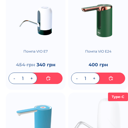
Помпа VIO E7
Помпа ViO E24
454
грн
340
грн
400 грн
Type-C