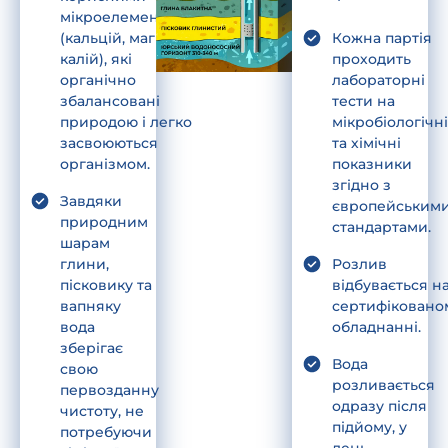
мікроелементами
(кальцій, магній,
Кожна партія
калій), які
проходить
органічно
лабораторні
збалансовані
тести на
природою і легко
мікробіологічні
засвоюються
та хімічні
організмом.
показники
згідно з
Завдяки
європейським
природним
стандартами.
шарам
глини,
Розлив
пісковику та
відбувається н
вапняку
сертифіковано
вода
обладнанні.
зберігає
Вода
свою
розливається
первозданну
одразу після
чистоту, не
підйому, у
потребуючи
день