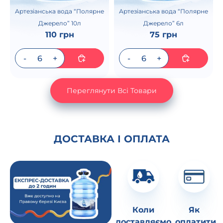
Артезіанська вода “Полярне
Артезіанська вода “Полярне
Джерело” 10л
Джерело” 6л
110 грн
75 грн
Переглянути Всі Товари
ДОСТАВКА І ОПЛАТА
Коли
Як
доставляємо
оплатити