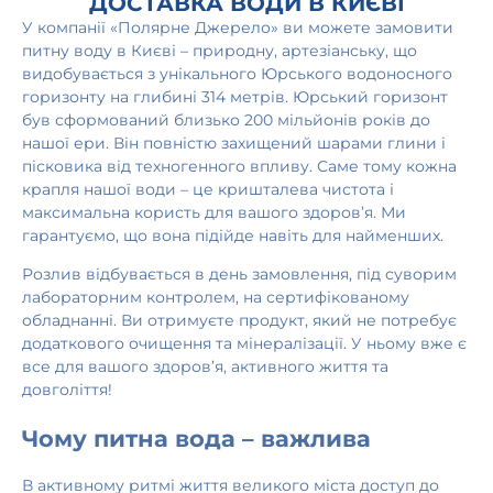
ДОСТАВКА ВОДИ В КИЄВІ
У компанії «Полярне Джерело» ви можете замовити
питну воду в Києві – природну, артезіанську, що
видобувається з унікального Юрського водоносного
горизонту на глибині 314 метрів. Юрський горизонт
був сформований близько 200 мільйонів років до
нашої ери. Він повністю захищений шарами глини і
пісковика від техногенного впливу. Саме тому кожна
крапля нашої води – це кришталева чистота і
максимальна користь для вашого здоров’я. Ми
гарантуємо, що вона підійде навіть для найменших.
Розлив відбувається в день замовлення, під суворим
лабораторним контролем, на сертифікованому
обладнанні. Ви отримуєте продукт, який не потребує
додаткового очищення та мінералізації. У ньому вже є
все для вашого здоров’я, активного життя та
довголіття!
Чому питна вода – важлива
В активному ритмі життя великого міста доступ до