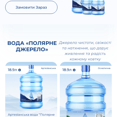
Замовити Зараз
ВОДА «ПОЛЯРНЕ
Джерело чистоти, свіжості
та натхнення, що дарує
ДЖЕРЕЛО»
живлення та радість
кожному ковтку
Артезіанська
Осмотична
18.9л
18.9л
Артезіанська вода “Полярне