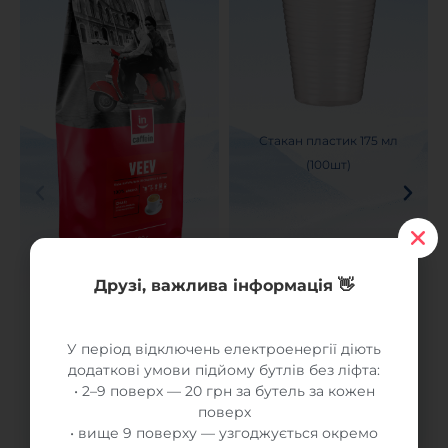
Стакан пластик 175 мл
(100шт)
Друзі, важлива інформація 👋
Кава в зернах Veev CAFFEIN
100% Арабіка, 1 кг
У період відключень електроенергії діють
950 грн
60 грн
додаткові умови підйому бутлів без ліфта:
• 2–9 поверх — 20 грн за бутель за кожен
поверх
• вище 9 поверху — узгоджується окремо