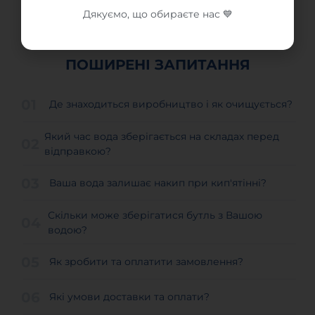
Дякуємо, що обираєте нас 💙
ПОШИРЕНІ ЗАПИТАННЯ
Де знаходиться виробництво і як очищується?
Який час вода зберігається на складах перед
відправкою?
Ваша вода залишає накип при кип'ятінні?
Скільки може зберігатися бутль з Вашою
водою?
Як зробити та оплатити замовлення?
Які умови доставки та оплати?