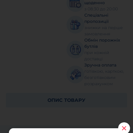
щоденно
з 08:30 до 20:00
Спеціальні
пропозиції
знижки на перше
замовлення
Обмін порожніх
бутлів
при кожній
доставці
Зручна оплата
готівкою, карткою,
безготівковим
розрахунком
ОПИС ТОВАРУ