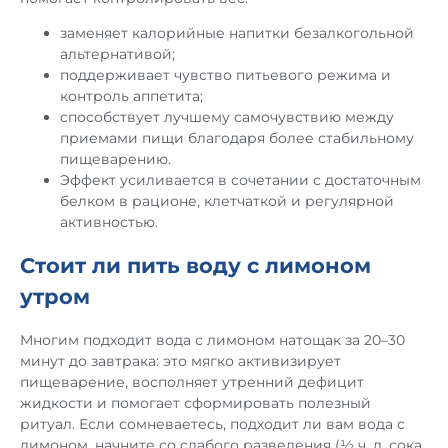
заменяет калорийные напитки безалкогольной
альтернативой;
поддерживает чувство питьевого режима и
контроль аппетита;
способствует лучшему самочувствию между
Друзья, важная информация 👋
приемами пищи благодаря более стабильному
пищеварению.
Эффект усиливается в сочетании с достаточным
В период отключений электроэнергии
белком в рационе, клетчаткой и регулярной
действуют дополнительные условия подъема
активностью.
бутылей без лифта:
• 2–9 этаж — 20 грн за бутыль за каждый этаж
Стоит ли пить воду с лимоном
• выше 9 этажа — согласовывается отдельно
утром
Спасибо, что выбираете нас 💙
Многим подходит вода с лимоном натощак за 20–30
минут до завтрака: это мягко активизирует
пищеварение, восполняет утренний дефицит
жидкости и помогает сформировать полезный
ритуал. Если сомневаетесь, подходит ли вам вода с
лимоном, начните со слабого разведения (½ ч. л. сока